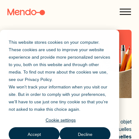
This website stores cookies on your computer.
Politique de
These cookies are used to improve your website
experience and provide more personalized services
confidentialité
to you, both on this website and through other
media. To find out more about the cookies we use,
see our
Privacy Policy
.
We won't track your information when you visit our
site. But in order to comply with your preferences,
we'll have to use just one tiny cookie so that you're
not asked to make this choice again.
Cookie settings
La présente Politique de Confidentialité a pour objet
d'informer les utilisateurs des conditions dans lesquelles
Accept
Decline
Mendo collecte et traite leurs
données personnelles